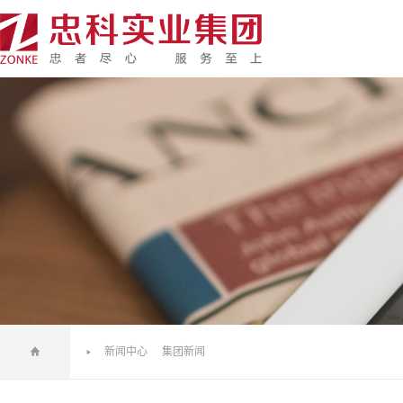
新闻中心
集团新闻