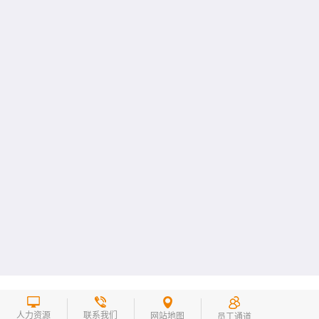
人力资源
联系我们
网站地图
员工通道